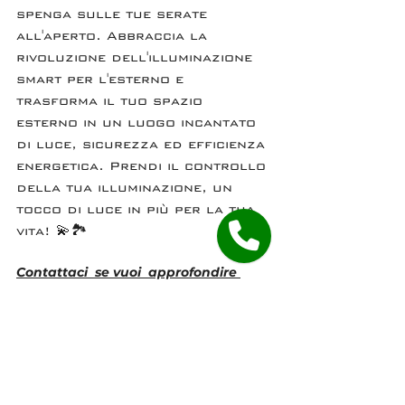
spenga sulle tue serate 
all'aperto. Abbraccia la 
rivoluzione dell'illuminazione 
smart per l'esterno e 
trasforma il tuo spazio 
esterno in un luogo incantato 
di luce, sicurezza ed efficienza 
energetica. Prendi il controllo 
della tua illuminazione, un 
tocco di luce in più per la tua 
vita! 💫🏞️ 
Contattaci  se vuoi  approfondire 
l'argomento
#IlluminazioneSmart
#SmartHome
#LuceEsterna
#Sicurezza
#EfficienzaEnergetica