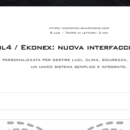
https://domotica-smarthome.com
8 lug
Tempo di lettura: 3 min
l4 / Ekonex: nuova interfacc
personalizzata per gestire luci, clima, sicurezza, 
un unico sistema semplice e integrato.