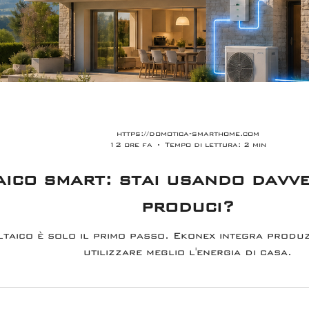
https://domotica-smarthome.com
12 ore fa
Tempo di lettura: 2 min
ico smart: stai usando davve
produci?
ltaico è solo il primo passo. Ekonex integra produ
utilizzare meglio l'energia di casa.