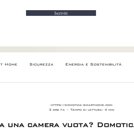
Iscriviti
rt Home
Sicurezza
Energia e Sostenibilità
Audio Video e Home Cinema
https://domotica-smarthome.com
3 ore fa
Tempo di lettura: 4 min
a una camera vuota? Domotic