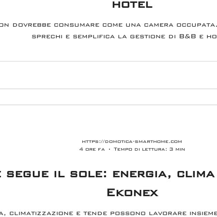
hotel
on dovrebbe consumare come una camera occupata. 
sprechi e semplifica la gestione di B&B e ho
https://domotica-smarthome.com
4 ore fa
Tempo di lettura: 3 min
 segue il sole: energia, clima
Ekonex
ia, climatizzazione e tende possono lavorare insie