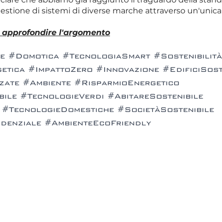
 gestione di sistemi di diverse marche attraverso un'unica
  approfondire l'argomento
e
#Domotica
#TecnologiaSmart
#Sostenibilità
etica
#ImpattoZero
#Innovazione
#EdificiSost
zate
#Ambiente
#RisparmioEnergetico
bile
#TecnologieVerdi
#AbitareSostenibile
#TecnologieDomestiche
#SocietàSostenibile
denziale
#AmbienteEcoFriendly