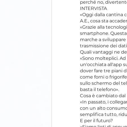
perché no, divertent
INTERVISTA
«Oggi dalla cantina co
A.E., cosa sta accad
«Grazie alla tecnolog
smartphone. Questa p
marche a sviluppare sis
trasmissione dei dati
Quali vantaggi ne de
«Sono molteplici. Ad 
un'occhiata all'app 
dover fare tre piani d
come forni o frigorif
sullo schermo del tel
basta il telefono».
Cosa è cambiato dal 
«In passato, i colleg
con un alto consumo 
semplifica tutto, ridu
E per il futuro?
«Siamo lieti di annu