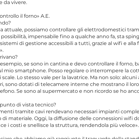
e da vivere.
ntrollo il forno» A.E.
endo?
ia attuale, possiamo controllare gli elettrodomestici tram
ossibilità, impensabile fino a qualche anno fa, sta spi
temi di gestione accessibili a tutti, grazie al wifi e alla fa
».
rivano?
esempio, se sono in cantina e devo controllare il forno, b
sul mio smartphone. Posso regolare o interrompere la cot
i scale. Lo stesso vale per la lavatrice. Ma non solo: alcuni
eri, sono dotati di telecamere interne che mostrano il lo
efono. Se sono al supermercato e non ricordo se ho ancora
punto di vista tecnico?
amenti tramite cavi rendevano necessari impianti comples
di materiale. Oggi, la diffusione delle connessioni wifi 
ce i costi e snellisce la struttura, rendendola più veloce».
nciare che abbiamo già raggiunto il traguardo della stand