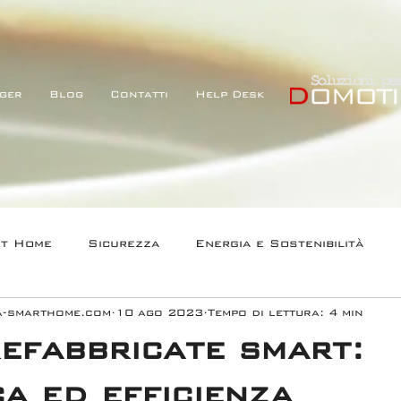
ger
Blog
Contatti
Help Desk
rt Home
Sicurezza
Energia e Sostenibilità
ca-smarthome.com
10 ago 2023
Tempo di lettura: 4 min
Audio Video e Home Cinema
Title
efabbricate smart:
a ed efficienza