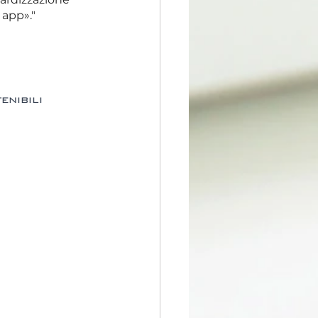
 app»."
enibili