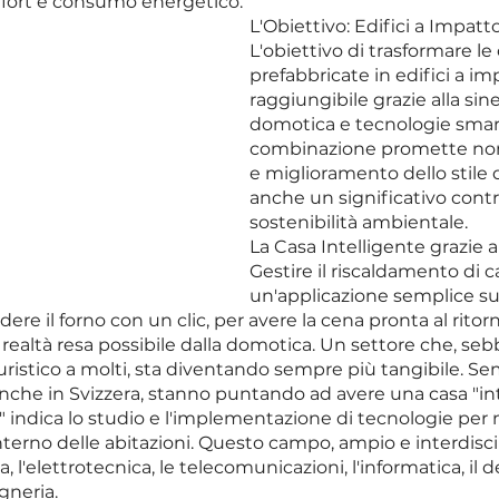
mfort e consumo energetico.
L'Obiettivo: Edifici a Impatto
L'obiettivo di trasformare le
prefabbricate in edifici a im
raggiungibile grazie alla siner
domotica e tecnologie smar
combinazione promette non
e miglioramento dello stile d
anche un significativo contri
sostenibilità ambientale.
La Casa Intelligente grazie a
Gestire il riscaldamento di c
un'applicazione semplice sul
e il forno con un clic, per avere la cena pronta al ritor
 realtà resa possibile dalla domotica. Un settore che, se
ristico a molti, sta diventando sempre più tangibile. Se
anche in Svizzera, stanno puntando ad avere una casa "int
 indica lo studio e l'implementazione di tecnologie per m
'interno delle abitazioni. Questo campo, ampio e interdisci
a, l'elettrotecnica, le telecomunicazioni, l'informatica, il 
egneria.