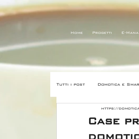
Home
Progetti
E-Mana
Tutti i post
Domotica e Sma
https://domoti
Control4 e Integrazioni
Big 
Case pr
domotic