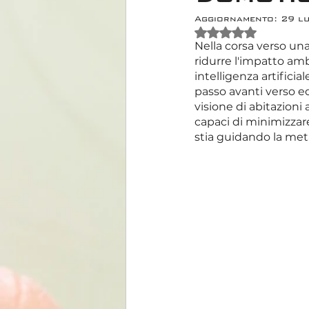
Aggiornamento:
29 l
Valutazione NaN s
Nella corsa verso una
ridurre l'impatto amb
intelligenza artifici
passo avanti verso ed
visione di abitazioni 
capaci di minimizzare
stia guidando la meta