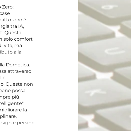
 Zero: 
 case 
patto zero è 
gia tra IA, 
t. Questa 
 solo comfort 
i vita, ma 
buto alla 
lla Domotica: 
asa attraverso 
lo 
no. Questa non 
bbene possa 
mpre più 
elligente".
igliorare la 
plinare, 
design e persino 