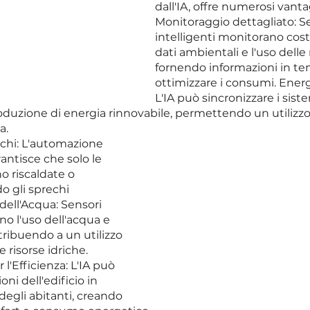
dall'IA, offre numerosi vanta
Monitoraggio dettagliato: Se
intelligenti monitorano cos
dati ambientali e l'uso delle r
fornendo informazioni in te
ottimizzare i consumi. Energ
L'IA può sincronizzare i sis
oduzione di energia rinnovabile, permettendo un utilizzo
a. 
chi: L'automazione 
rantisce che solo le 
o riscaldate o 
o gli sprechi 
dell'Acqua: Sensori 
no l'uso dell'acqua e 
tribuendo a un utilizzo 
 risorse idriche. 
l'Efficienza: L'IA può 
ni dell'edificio in 
degli abitanti, creando 