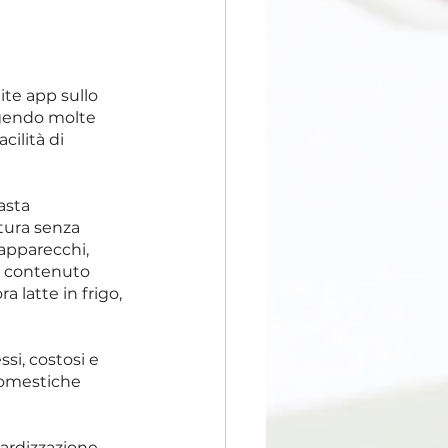
ite app sullo 
ngendo molte 
cilità di 
asta 
tura senza 
 apparecchi, 
ro contenuto 
 latte in frigo, 
si, costosi e 
domestiche 
ardizzazione 