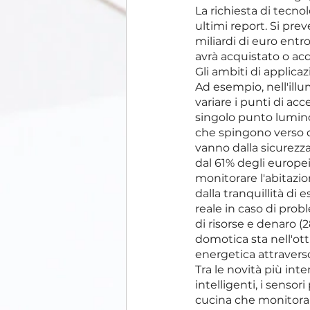
La richiesta di tecno
ultimi report. Si pre
miliardi di euro entr
avrà acquistato o ac
Gli ambiti di applica
Ad esempio, nell'illu
variare i punti di ac
singolo punto lumino
che spingono verso 
vanno dalla sicurezz
dal 61% degli europei) 
monitorare l'abitazi
dalla tranquillità di 
reale in caso di prob
di risorse e denaro (2
domotica sta nell'otti
energetica attraverso
Tra le novità più int
intelligenti, i senso
cucina che monitoran