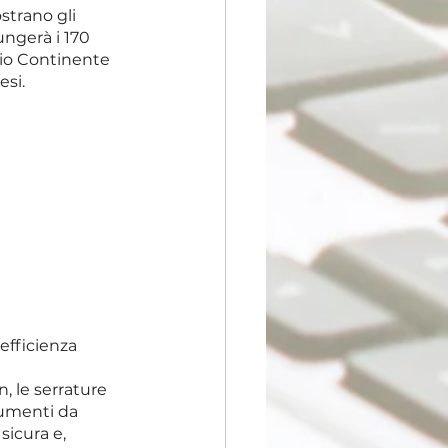
strano gli 
ungerà i 170 
hio Continente 
esi.
efficienza 
, le serrature 
rumenti da 
icura e, 