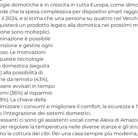
logie domotiche è in crescita in tutta Europa, come dimo
vede che la spesa complessiva per dispositivi smart raggi
o il 2024, e si stima che una persona su quattro nel Vecc
quisterà un prodotto legato alla domotica nei prossimi m
zione sono molteplici. 
minazione è possibile 
censione e gestire ogni 
so. Le motivazioni 
queste tecnologie 
a domestica (seguita 
alla possibilità di 
one da remoto (43%), 
essere avvisati in tempo 
lemi (36%) al risparmio 
8%). La chiave della 
mizzare i consumi e migliorare il comfort, la sicurezza e l'
 l'integrazione dei sistemi domestici.
eressanti ci sono gli assistenti vocali come Alexa di Amazon
ri per regolare la temperatura nelle diverse stanze e gli st
o la cottura dei cibi. Per una casa sempre più moderna, s