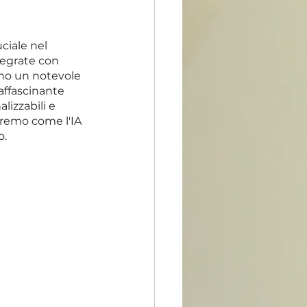
ciale nel 
tegrate con 
ano un notevole 
affascinante 
lizzabili e 
eremo come l'IA 
o.