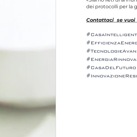
dei protocolli per la
Contattaci  se vuoi
#CasaIntelligent
#EfficienzaEnerg
#TecnologieAvan
#EnergiaRinnova
#CasaDelFuturo
#InnovazioneResi