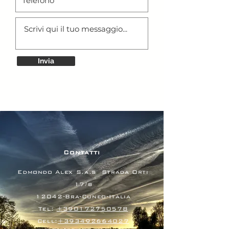
Invia
Contatti
Edmondo Alex S.a.s
Strada Orti
17/b
12042-Bra-Cuneo-Italia
Tel:
+390172750578
Cell:
+393492664027