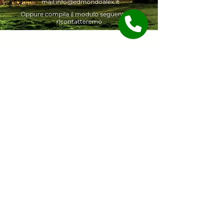
mail:info@edmondoalex.it
Oppure compila il modulo seguente e ti
ricontatteremo
© 2026 Edmondo Alex Sas -
Sede:Strada Orti 17/B - Bra -