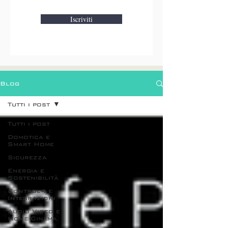
Iscriviti
Blog
Tutti i post
Tutti i post
Domotica e
Smart Home
Sicurezza
Energia e
Sostenibilità
Control4 e
Integrazioni
Audio Video e
Home Cinema