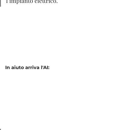
l’impianto elettrico. 
In aiuto arriva l'AI: