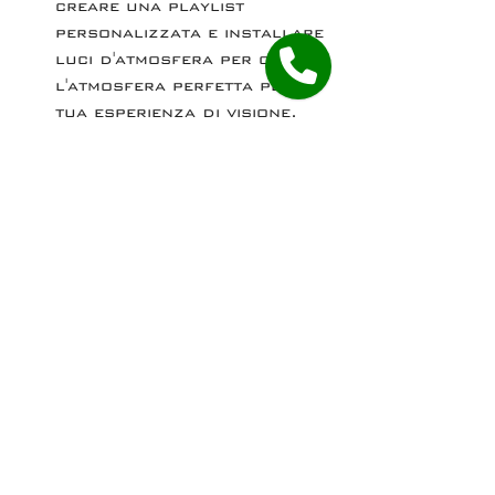
creare una playlist 
personalizzata e installare 
luci d'atmosfera per creare 
l'atmosfera perfetta per la 
tua esperienza di visione.
Con il nostro aiuto, puoi 
creare un'esperienza di cinema 
a casa straordinaria che 
soddisfi tutte le tue esigenze.
Contattaci  se vuoi  appro
fondire 
l'argomento
Audio Video e Home Cinema