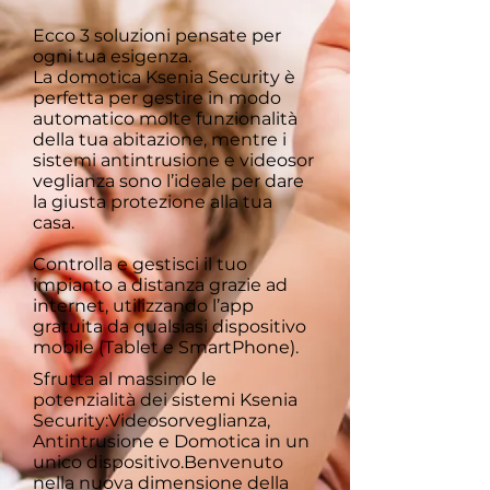
Ecco 3 soluzioni pensate per
ogni tua esigenza.
La domotica Ksenia Security è
perfetta per gestire in modo
automatico molte funzionalità
della tua abitazione, mentre i
sistemi antintrusione e videosor
veglianza sono l’ideale per dare
la giusta protezione alla tua
casa.
Controlla e gestisci il tuo
impianto a distanza grazie ad
internet, utilizzando l’app
gratuita da qualsiasi dispositivo
mobile (Tablet e SmartPhone).
Sfrutta al massimo le
potenzialità dei sistemi Ksenia
Security:Videosorveglianza,
Antintrusione e Domotica in un
unico dispositivo.Benvenuto
nella nuova dimensione della