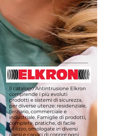
Il catalogo Antintrusione Elkron
comprende i più evoluti
prodotti e sistemi di sicurezza,
per diverse utenze: residenziale,
terziario, commerciale e
industriale. Famiglie di prodotti,
complete, pratiche, di facile
utilizzo, omologate in diversi
paesi e capaci di coprire ogni