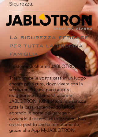
Sicurezza.
La sicurezza efficace
per tutta la propria
famiglia
Il sistema di allarme JABLOTRON 100
Trasformate la vostra casa in un luogo
ancora più sicuro, dove vivere con la
sensazione di una pace ancora
maggiore. Il sistema di allarme
JABLOTRON 100 metterà in sicurezza
tutta la casa, accendendo le luci,
aprendo le porte del garage o
avviando il sistema di irrigazione. Può
essere gestito anche remotamente,
grazie alla App MyJABLOTRON.