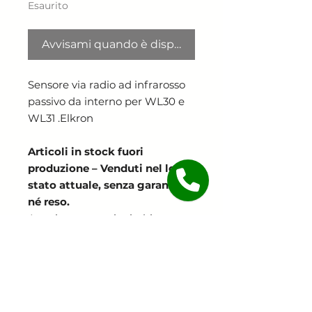
Esaurito
Avvisami quando è disponibile
Sensore via radio ad infrarosso
passivo da interno per WL30 e
WL31 .Elkron
Articoli in stock fuori
produzione – Venduti nel loro
stato attuale, senza garanzia
né reso.
Acquisto a proprio rischio e
pericolo. Visti e piaciuti.
Continua lo shopping