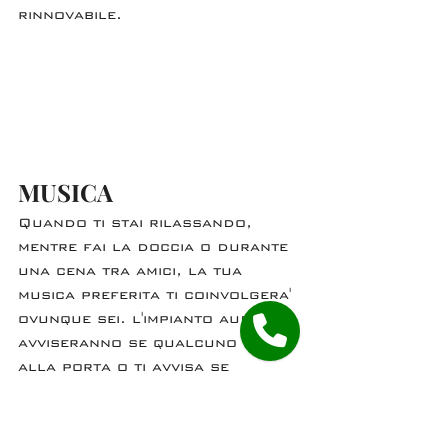
rinnovabile.
MUSICA
Quando ti stai rilassando, 
mentre fai la doccia o durante 
una cena tra amici, la tua 
musica preferita ti coinvolgera' 
ovunque sei. l'impianto audio  ti 
avviseranno se qualcuno suona 
alla porta o ti avvisa se 
qualcuno tenta un'infrazione 
all'esterno della casa.