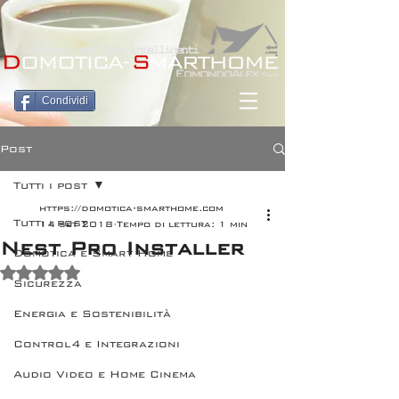
Condividi
Post
Tutti i post
https://domotica-smarthome.com
Tutti i post
14 set 2018
Tempo di lettura: 1 min
Nest Pro Installer
Domotica e Smart Home
Valutazione NaN stelle su 5.
Sicurezza
Energia e Sostenibilità
Control4 e Integrazioni
Audio Video e Home Cinema