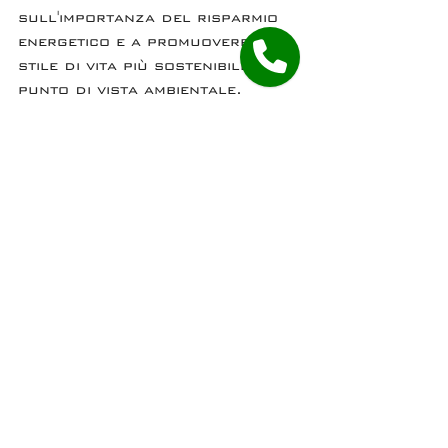
sull'importanza del risparmio 
energetico e a promuovere uno 
stile di vita più sostenibile dal 
punto di vista ambientale.
Contattaci  se vuoi  appro
fondire 
l'argomento
Energia e Sostenibilità